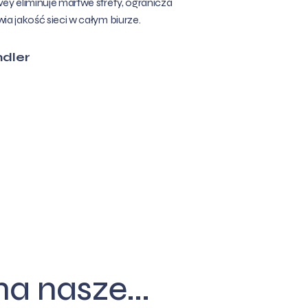
vey eliminuje martwe strefy, ogranicza
wia jakość sieci w całym biurze.
ndler
a nasze...