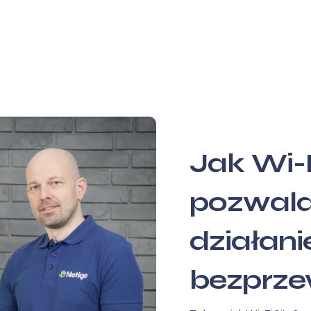
Jak Wi-F
pozwala
działanie
bezprz