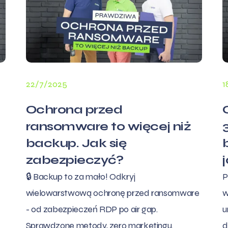
22/7/2025
1
Ochrona przed
ransomware to więcej niż
backup. Jak się
zabezpieczyć?
🔒 Backup to za mało! Odkryj
P
wielowarstwową ochronę przed ransomware
w
- od zabezpieczeń RDP po air gap.
u
Sprawdzone metody, zero marketingu.
d