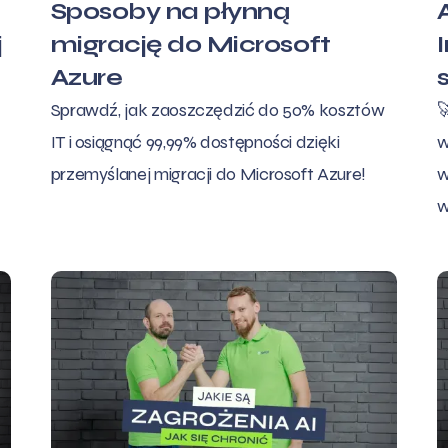
Sposoby na płynną
j
migrację do Microsoft
Azure
Sprawdź, jak zaoszczędzić do 50% kosztów

IT i osiągnąć 99,99% dostępności dzięki
w
przemyślanej migracji do Microsoft Azure!
w
w