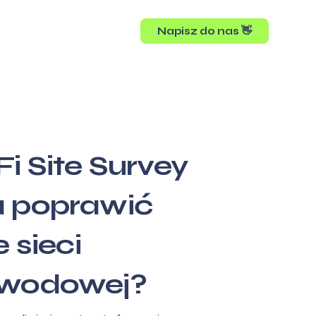
Napisz do nas 👋
i Site Survey
 poprawić
 sieci
ewodowej?