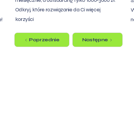
miesięcznie, a outsourcing tylko 1000-3000 zł.
S
Odkryj, które rozwiązanie da Ci więcej
W
korzyści
e!
n
Poprzednie
Następne
ać firmę