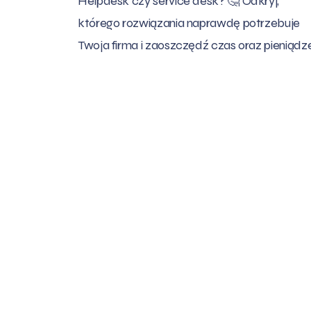
Helpdesk czy service desk? 🤔 Odkryj,
którego rozwiązania naprawdę potrzebuje
Twoja firma i zaoszczędź czas oraz pieniądz
Chcesz rozwij