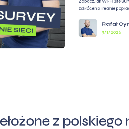
Zobacz, jak Wi-Fi Site Sur
zakłócenia i realnie popra
Rafał Cy
9/1/2026
ełożone z polskiego n