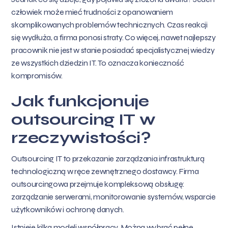
człowiek może mieć trudności z opanowaniem
skomplikowanych problemów technicznych. Czas reakcji
się wydłuża, a firma ponosi straty. Co więcej, nawet najlepszy
pracownik nie jest w stanie posiadać specjalistycznej wiedzy
ze wszystkich dziedzin IT. To oznacza konieczność
kompromisów.
Jak funkcjonuje
outsourcing IT w
rzeczywistości?
Outsourcing IT to przekazanie zarządzania infrastrukturą
technologiczną w ręce zewnętrznego dostawcy. Firma
outsourcingowa przejmuje kompleksową obsługę:
zarządzanie serwerami, monitorowanie systemów, wsparcie
użytkowników i ochronę danych.
Istnieje kilka modeli współpracy. Można wybrać pełne