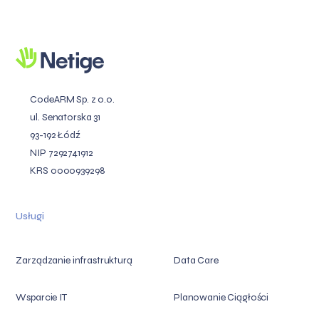
CodeARM Sp. z o.o.
ul. Senatorska 31
93-192 Łódź
NIP 7292741912
KRS 0000939298
Usługi
Zarządzanie infrastrukturą
Data Care
Wsparcie IT
Planowanie Ciągłości