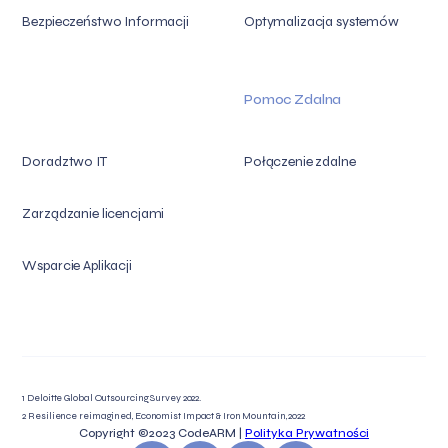
Bezpieczeństwo Informacji
Optymalizacja systemów
Pomoc Zdalna
Doradztwo IT
Połączenie zdalne
Zarządzanie licencjami
Wsparcie Aplikacji
1 Deloitte Global Outsourcing Survey 2022.
2 Resilience reimagined, Economist Impact & Iron Mountain, 2022
Copyright ©2023
CodeARM |
Polityka Prywatności