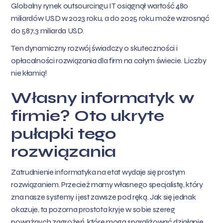
Globalny rynek outsourcingu IT osiągnął wartość 480
miliardów USD w 2023 roku, a do 2025 roku może wzrosnąć
do 587,3 miliarda USD.
Ten dynamiczny rozwój świadczy o skuteczności i
opłacalności rozwiązania dla firm na całym świecie. Liczby
nie kłamią!
Własny informatyk w
firmie? Oto ukryte
pułapki tego
rozwiązania
Zatrudnienie informatyka na etat wydaje się prostym
rozwiązaniem. Przecież mamy własnego specjalistę, który
zna nasze systemy i jest zawsze pod ręką. Jak się jednak
okazuje, ta pozorna prostota kryje w sobie szereg
poważnych zagrożeń, które mogą sparaliżować działanie