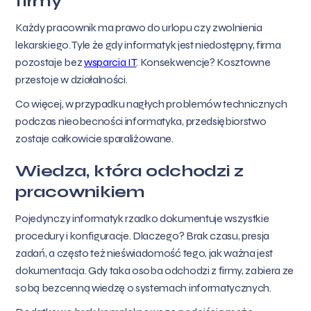
firmy
Każdy pracownik ma prawo do urlopu czy zwolnienia
lekarskiego. Tyle że gdy informatyk jest niedostępny, firma
pozostaje bez
wsparcia IT
. Konsekwencje? Kosztowne
przestoje w działalności.
Co więcej, w przypadku nagłych problemów technicznych
podczas nieobecności informatyka, przedsiębiorstwo
zostaje całkowicie sparaliżowane.
Wiedza, która odchodzi z
pracownikiem
Pojedynczy informatyk rzadko dokumentuje wszystkie
procedury i konfiguracje. Dlaczego? Brak czasu, presja
zadań, a często też nieświadomość tego, jak ważna jest
dokumentacja. Gdy taka osoba odchodzi z firmy, zabiera ze
sobą bezcenną wiedzę o systemach informatycznych.