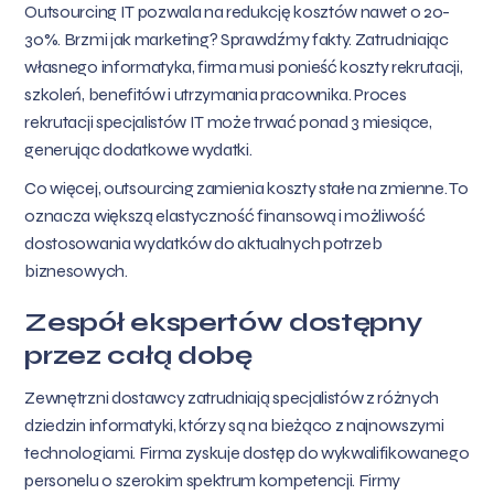
Outsourcing IT pozwala na redukcję kosztów nawet o 20-
30%. Brzmi jak marketing? Sprawdźmy fakty. Zatrudniając
własnego informatyka, firma musi ponieść koszty rekrutacji,
szkoleń, benefitów i utrzymania pracownika. Proces
rekrutacji specjalistów IT może trwać ponad 3 miesiące,
generując dodatkowe wydatki.
Co więcej, outsourcing zamienia koszty stałe na zmienne. To
oznacza większą elastyczność finansową i możliwość
dostosowania wydatków do aktualnych potrzeb
biznesowych.
Zespół ekspertów dostępny
przez całą dobę
Zewnętrzni dostawcy zatrudniają specjalistów z różnych
dziedzin informatyki, którzy są na bieżąco z najnowszymi
technologiami. Firma zyskuje dostęp do wykwalifikowanego
personelu o szerokim spektrum kompetencji. Firmy