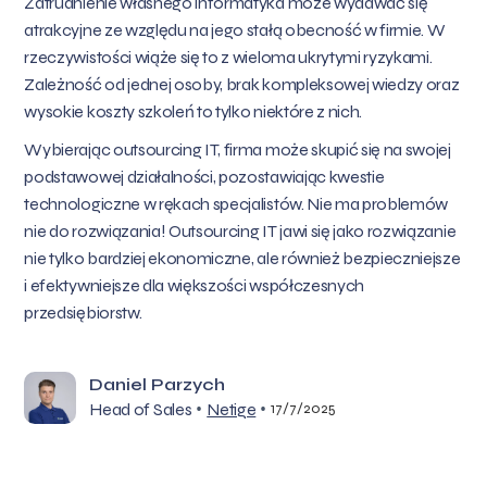
Zatrudnienie własnego informatyka może wydawać się
atrakcyjne ze względu na jego stałą obecność w firmie. W
rzeczywistości wiąże się to z wieloma ukrytymi ryzykami.
Zależność od jednej osoby, brak kompleksowej wiedzy oraz
wysokie koszty szkoleń to tylko niektóre z nich.
Wybierając outsourcing IT, firma może skupić się na swojej
podstawowej działalności, pozostawiając kwestie
technologiczne w rękach specjalistów. Nie ma problemów
nie do rozwiązania! Outsourcing IT jawi się jako rozwiązanie
nie tylko bardziej ekonomiczne, ale również bezpieczniejsze
i efektywniejsze dla większości współczesnych
przedsiębiorstw.
Daniel Parzych
•
•
Head of Sales
Netige
17/7/2025