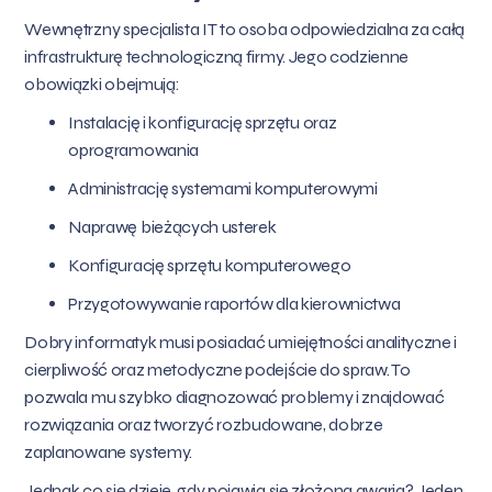
Wewnętrzny specjalista IT to osoba odpowiedzialna za całą
infrastrukturę technologiczną firmy. Jego codzienne
obowiązki obejmują:
Instalację i konfigurację sprzętu oraz
oprogramowania
Administrację systemami komputerowymi
Naprawę bieżących usterek
Konfigurację sprzętu komputerowego
Przygotowywanie raportów dla kierownictwa
Dobry informatyk musi posiadać umiejętności analityczne i
cierpliwość oraz metodyczne podejście do spraw. To
pozwala mu szybko diagnozować problemy i znajdować
rozwiązania oraz tworzyć rozbudowane, dobrze
zaplanowane systemy.
Jednak co się dzieje, gdy pojawia się złożona awaria? Jeden