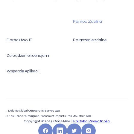
Pomoc Zdalna
Doradztwo IT
Połączenie zdalne
Zarządzanie licencjami
Wsparcie Aplikacji
1 Deloitte Global Outsourcing Survey 2022.
2 Resilience reimagined, Economist Impact & Iron Mountain, 2022
Copyright ©2023
CodeARM |
Polityka Prywatności