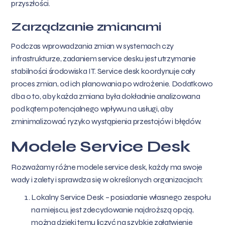
przyszłości.
Zarządzanie zmianami
Podczas wprowadzania zmian w systemach czy
infrastrukturze, zadaniem service desku jest utrzymanie
stabilności środowiska IT. Service desk koordynuje cały
proces zmian, od ich planowania po wdrożenie. Dodatkowo
dba o to, aby każda zmiana była dokładnie analizowana
pod kątem potencjalnego wpływu na usługi, aby
zminimalizować ryzyko wystąpienia przestojów i błędów.
Modele Service Desk
Rozważamy różne modele service desk, każdy ma swoje
wady i zalety i sprawdza się w określonych organizacjach:
Lokalny Service Desk – posiadanie własnego zespołu
na miejscu, jest zdecydowanie najdroższą opcją,
można dzięki temu liczyć na szybkie załatwienie