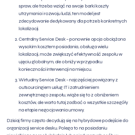
spraw, ale trzeba wziąć na swoje barki koszty
utrzymania i rozwoju ludzi, ten model jest
zdecydowanie dedykowany dla potrzeb konkretnych
lokalizacji.
Centralny Service Desk – ponownie opcja obciążona
wysokim kosztem posiadania, obsługa wielu
lokalizacji, może zwiększyć efektywność zespołu w
ujęciu globalnym, ale obniży w przypadku
konieczności interwencji na miejscu.
Wirtualny Service Desk - najczęściej powiązany z
outsourcingiem usług IT i zatrudnieniem
zewnętrznego zespołu, wiąże się to z obniżeniem
kosztów, ale warto tutaj zadbać o wszystkie szczegóły
na etapie negocjowania umowy.
Dzisiaj firmy często decydują się na hybrydowe podejście do
organizacji service desku. Polega to na posiadaniu