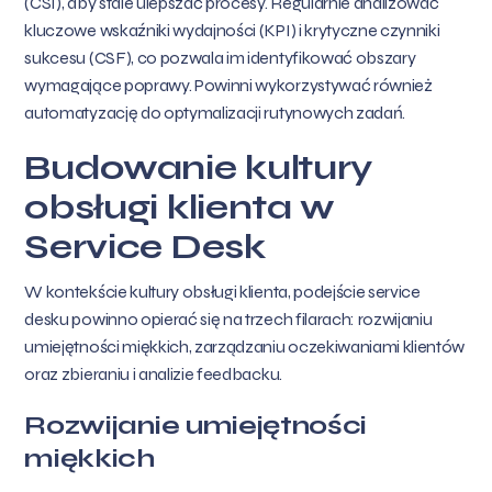
(CSI), aby stale ulepszać procesy. Regularnie analizować
kluczowe wskaźniki wydajności (KPI) i krytyczne czynniki
sukcesu (CSF), co pozwala im identyfikować obszary
wymagające poprawy. Powinni wykorzystywać również
automatyzację do optymalizacji rutynowych zadań.
Budowanie kultury
obsługi klienta w
Service Desk
W kontekście kultury obsługi klienta, podejście service
desku powinno opierać się na trzech filarach: rozwijaniu
umiejętności miękkich, zarządzaniu oczekiwaniami klientów
oraz zbieraniu i analizie feedbacku.
Rozwijanie umiejętności
miękkich