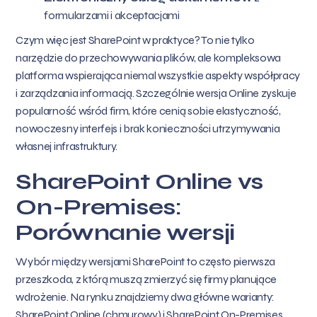
formularzami i akceptacjami
Czym więc jest SharePoint w praktyce? To nie tylko
narzędzie do przechowywania plików, ale kompleksowa
platforma wspierająca niemal wszystkie aspekty współpracy
i zarządzania informacją. Szczególnie wersja Online zyskuje
popularność wśród firm, które cenią sobie elastyczność,
nowoczesny interfejs i brak konieczności utrzymywania
własnej infrastruktury.
SharePoint Online vs
On-Premises:
Porównanie wersji
Wybór między wersjami SharePoint to często pierwsza
przeszkoda, z którą muszą zmierzyć się firmy planujące
wdrożenie. Na rynku znajdziemy dwa główne warianty:
SharePoint Online (chmurowy) i SharePoint On-Premises