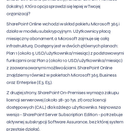
(lokalny). Która opcja sprawdzi się lepiej w Twojej
organizacji?
SharePoint Online wchodzi w skład pakietu Microsoft 365 i
działa w modelu subskrypcyjnym. Użytkownicy płacą
miesięczny abonament, a Microsoft zajmuje się całą
infrastrukturą. Dostępny jest w dwóch głównych planach:
Plan 1 (około 5 USD/użytkownika/miesiąc) z podstawowymi
funkcjami oraz Plan 2 (około 10 USD/użytkownika/miesiąc)
z zaawansowanymi możliwościami. SharePoint Online
znajdziemy również w pakietach Microsoft 365 Business
oraz Enterprise (E3, E5).
Z drugiej strony, SharePoint On-Premises wymaga zakupu
licencji serwerowej (około 28-30 tys. zł) oraz licencji
dostępowych (CAL) dla każdego użytkownika. Najnowsza
wersja - SharePoint Server Subscription Edition - potrzebuje
aktywnej subskrypcji Software Assurance, bez której system
przestaje działać.