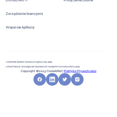
Doradztwo IT
Połączenie zdalne
Zarządzanie licencjami
Wsparcie Aplikacji
1 Deloitte Global Outsourcing Survey 2022.
2 Resilience reimagined, Economist Impact & Iron Mountain, 2022
Copyright ©2023
CodeARM |
Polityka Prywatności