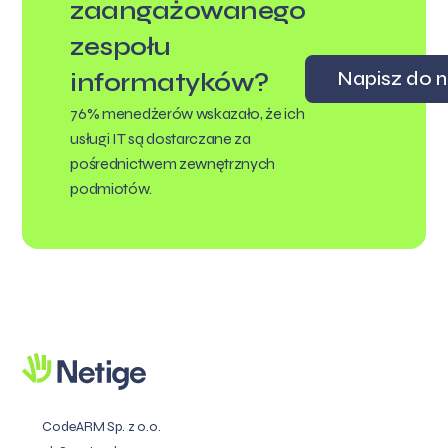
zaangażowanego
zespołu
Napisz do n
informatyków?
76% menedżerów wskazało, że ich
usługi IT są dostarczane za
pośrednictwem zewnętrznych
podmiotów.
CodeARM Sp. z o.o.