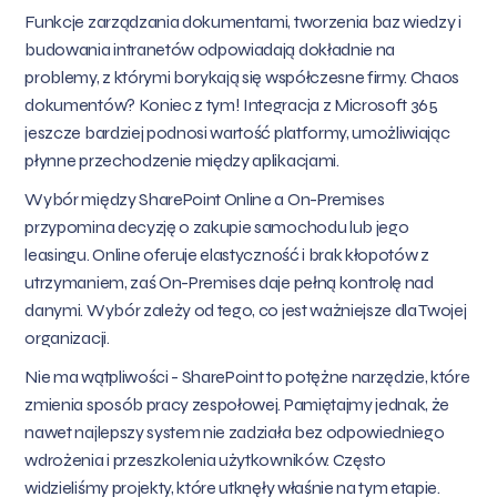
Funkcje zarządzania dokumentami, tworzenia baz wiedzy i
budowania intranetów odpowiadają dokładnie na
problemy, z którymi borykają się współczesne firmy. Chaos
dokumentów? Koniec z tym! Integracja z Microsoft 365
jeszcze bardziej podnosi wartość platformy, umożliwiając
płynne przechodzenie między aplikacjami.
Wybór między SharePoint Online a On-Premises
przypomina decyzję o zakupie samochodu lub jego
leasingu. Online oferuje elastyczność i brak kłopotów z
utrzymaniem, zaś On-Premises daje pełną kontrolę nad
danymi. Wybór zależy od tego, co jest ważniejsze dla Twojej
organizacji.
Nie ma wątpliwości - SharePoint to potężne narzędzie, które
zmienia sposób pracy zespołowej. Pamiętajmy jednak, że
nawet najlepszy system nie zadziała bez odpowiedniego
wdrożenia i przeszkolenia użytkowników. Często
widzieliśmy projekty, które utknęły właśnie na tym etapie.