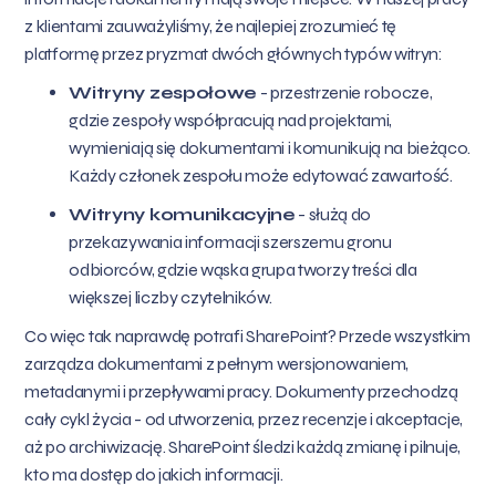
z klientami zauważyliśmy, że najlepiej zrozumieć tę
platformę przez pryzmat dwóch głównych typów witryn:
Witryny zespołowe
- przestrzenie robocze,
gdzie zespoły współpracują nad projektami,
wymieniają się dokumentami i komunikują na bieżąco.
Każdy członek zespołu może edytować zawartość.
Witryny komunikacyjne
- służą do
przekazywania informacji szerszemu gronu
odbiorców, gdzie wąska grupa tworzy treści dla
większej liczby czytelników.
Co więc tak naprawdę potrafi SharePoint? Przede wszystkim
zarządza dokumentami z pełnym wersjonowaniem,
metadanymi i przepływami pracy. Dokumenty przechodzą
cały cykl życia - od utworzenia, przez recenzje i akceptacje,
aż po archiwizację. SharePoint śledzi każdą zmianę i pilnuje,
kto ma dostęp do jakich informacji.