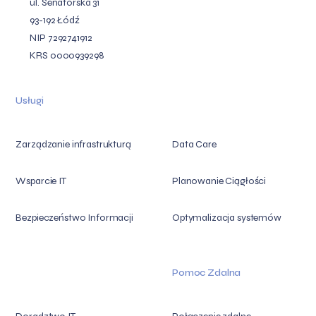
ul. Senatorska 31
93-192 Łódź
NIP 7292741912
KRS 0000939298
Usługi
Zarządzanie infrastrukturą
Data Care
Wsparcie IT
Planowanie Ciągłości
Bezpieczeństwo Informacji
Optymalizacja systemów
Pomoc Zdalna