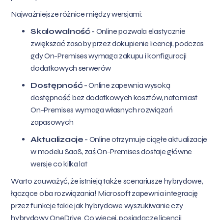
Najważniejsze różnice między wersjami:
Skalowalność
- Online pozwala elastycznie
zwiększać zasoby przez dokupienie licencji, podczas
gdy On-Premises wymaga zakupu i konfiguracji
dodatkowych serwerów
Dostępność
- Online zapewnia wysoką
dostępność bez dodatkowych kosztów, natomiast
On-Premises wymaga własnych rozwiązań
zapasowych
Aktualizacje
- Online otrzymuje ciągłe aktualizacje
w modelu SaaS, zaś On-Premises dostaje główne
wersje co kilka lat
Warto zauważyć, że istnieją także scenariusze hybrydowe,
łączące oba rozwiązania! Microsoft zapewnia integrację
przez funkcje takie jak hybrydowe wyszukiwanie czy
hybrydowy OneDrive. Co więcej, posiadacze licencji