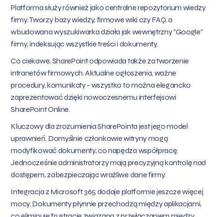
Platforma służy również jako centralne repozytorium wiedzy
firmy. Tworzy bazy wiedzy, firmowe wiki czy FAQ, a
wbudowana wyszukiwarka działa jak wewnętrzny "Google"
firmy, indeksując wszystkie treści i dokumenty.
Co ciekawe, SharePoint odpowiada także za tworzenie
intranetów firmowych. Aktualne ogłoszenia, ważne
procedury, komunikaty - wszystko to można elegancko
zaprezentować dzięki nowoczesnemu interfejsowi
SharePoint Online.
Kluczowy dla zrozumienia SharePointa jest jego model
uprawnień. Domyślnie członkowie witryny mogą
modyfikować dokumenty, co napędza współpracę.
Jednocześnie administratorzy mają precyzyjną kontrolę nad
dostępem, zabezpieczając wrażliwe dane firmy.
Integracja z Microsoft 365 dodaje platformie jeszcze więcej
mocy. Dokumenty płynnie przechodzą między aplikacjami,
co eliminuje frustrację związaną z przełączaniem między