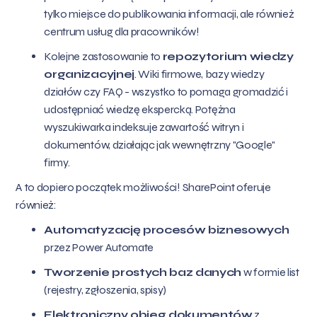
tylko miejsce do publikowania informacji, ale również
centrum usług dla pracowników!
Kolejne zastosowanie to
repozytorium wiedzy
organizacyjnej
. Wiki firmowe, bazy wiedzy
działów czy FAQ - wszystko to pomaga gromadzić i
udostępniać wiedzę ekspercką. Potężna
wyszukiwarka indeksuje zawartość witryn i
dokumentów, działając jak wewnętrzny "Google"
firmy.
A to dopiero początek możliwości! SharePoint oferuje
również:
Automatyzację procesów biznesowych
przez Power Automate
Tworzenie prostych baz danych
w formie list
(rejestry, zgłoszenia, spisy)
Elektroniczny obieg dokumentów
z